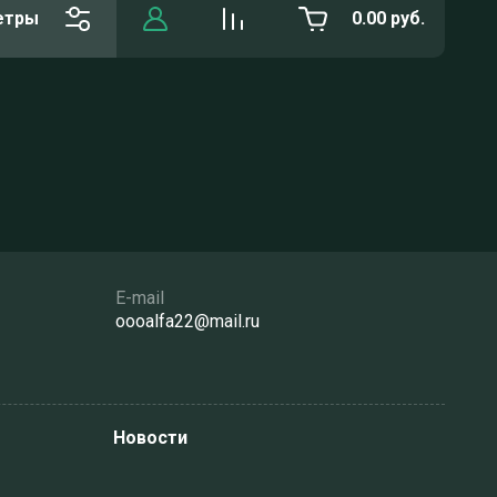
етры
0.00
руб.
E-mail
oooalfa22@mail.ru
Новости